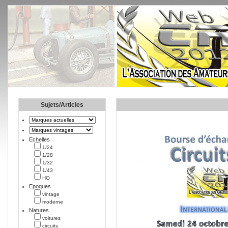
Sujets/Articles
Echelles
1/24
1/28
1/32
1/43
HO
Epoques
vintage
moderne
Natures
voitures
circuits